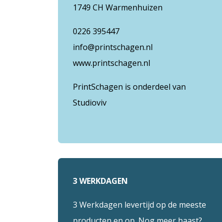
1749 CH Warmenhuizen
0226 395447
info@printschagen.nl
www.printschagen.nl
PrintSchagen is onderdeel van
Studioviv
3 WERKDAGEN
3 Werkdagen levertijd op de meeste
producten en op. Nog meer haast?