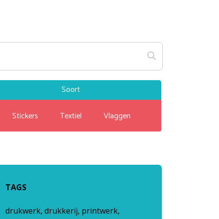
Soort
Stickers
Textiel
Vlaggen
TAGS
drukwerk, drukkerij, printwerk,