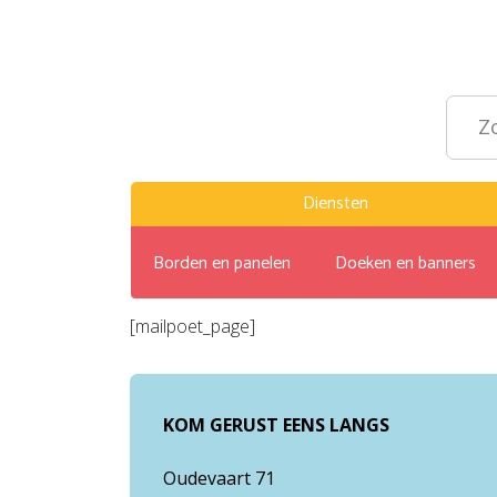
Diensten
Borden en panelen
Doeken en banners
[mailpoet_page]
KOM GERUST EENS LANGS
Oudevaart 71