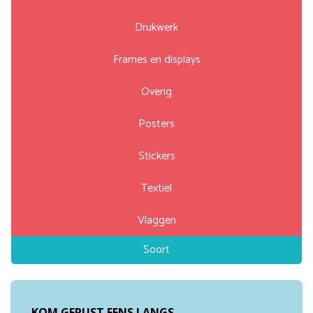
Drukwerk
Frames en displays
Overig
Posters
Stickers
Textiel
Vlaggen
Soort
KOM GERUST EENS LANGS