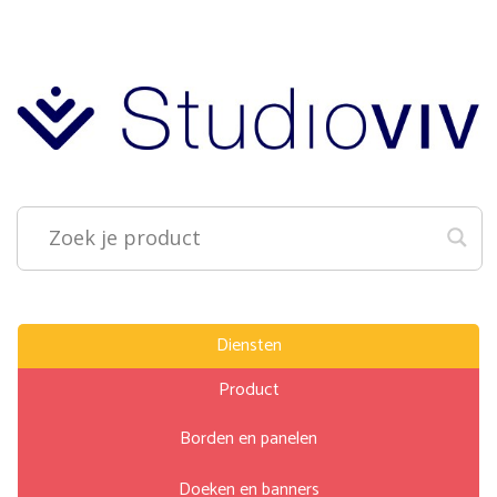
Diensten
Product
Borden en panelen
Doeken en banners