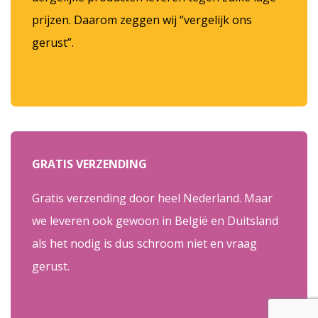
prijzen. Daarom zeggen wij “vergelijk ons
gerust”.
GRATIS VERZENDING
Gratis verzending door heel Nederland. Maar
we leveren ook gewoon in België en Duitsland
als het nodig is dus schroom niet en vraag
gerust.