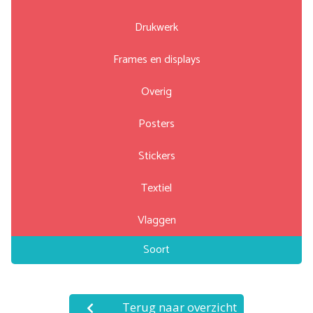
Drukwerk
Frames en displays
Overig
Posters
Stickers
Textiel
Vlaggen
Soort
Terug naar overzicht