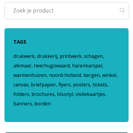
TAGS
drukwerk, drukkerij, printwerk, schagen,
alkmaar, heerhugowaard, harenkarspel,
warmenhuizen, noord-holland, bergen, winkel,
canvas, briefpapier, flyers, posters, tickets,
folders, brochures, bisonyl, visitekaartjes,
banners, borden