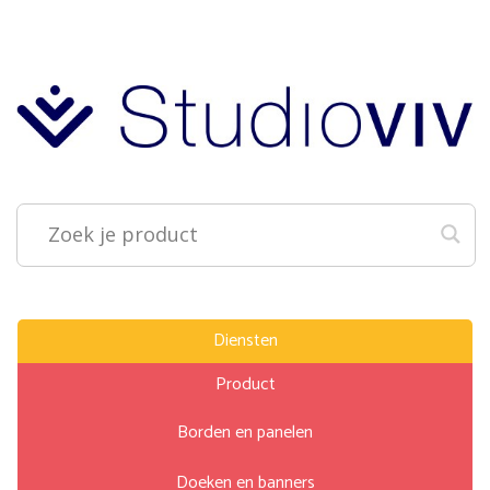
Diensten
Product
Borden en panelen
Doeken en banners