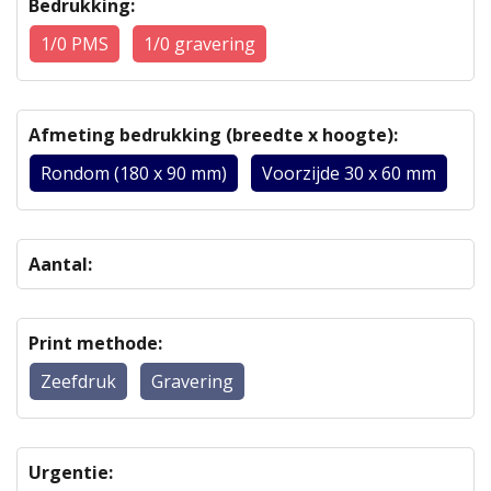
Bedrukking:
1/0 PMS
1/0 gravering
Afmeting bedrukking (breedte x hoogte):
Rondom (180 x 90 mm)
Voorzijde 30 x 60 mm
Aantal:
Print methode:
Zeefdruk
Gravering
Urgentie: