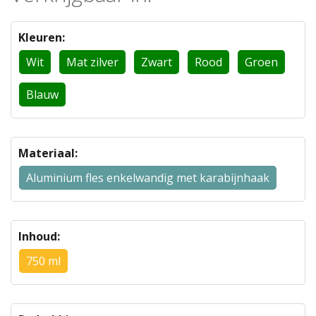
Kleuren:
Wit
Mat zilver
Zwart
Rood
Groen
Blauw
Materiaal:
Aluminium fles enkelwandig met karabijnhaak
Inhoud:
750 ml