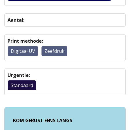
Aantal:
Print methode:
Digitaal UV
Zeefdruk
Urgentie:
Standaard
KOM GERUST EENS LANGS