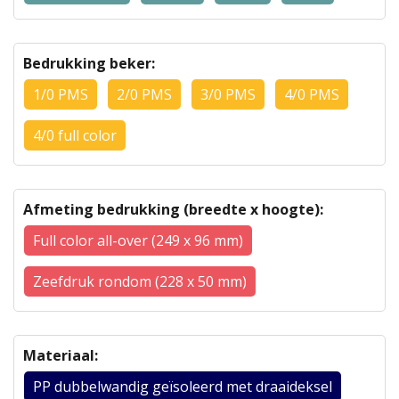
Bedrukking beker:
1/0 PMS
2/0 PMS
3/0 PMS
4/0 PMS
4/0 full color
Afmeting bedrukking (breedte x hoogte):
Full color all-over (249 x 96 mm)
Zeefdruk rondom (228 x 50 mm)
Materiaal:
PP dubbelwandig geïsoleerd met draaideksel