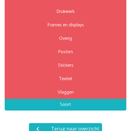
Drukwerk
Frames en displays
Overig
Posters
Stickers
Textiel
Vlaggen
Soort
Terug naar overzicht