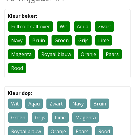
Kleur beker:
Full color all-over
Wit
Aqua
Zwart
Navy
Bruin
Groen
Grijs
Lime
Magenta
Royaal blauw
Oranje
Paars
Rood
Kleur dop:
Wit
Aqau
Zwart
Navy
Bruin
Groen
Grijs
Lime
Magenta
Royaal blauw
Oranje
Paars
Rood