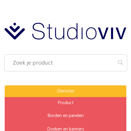
Diensten
Product
Borden en panelen
Doeken en banners