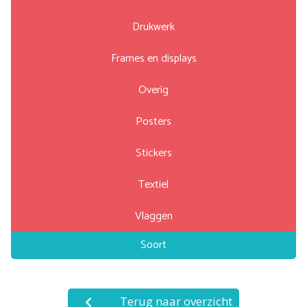
Drukwerk
Frames en displays
Overig
Posters
Stickers
Textiel
Vlaggen
Soort
Terug naar overzicht