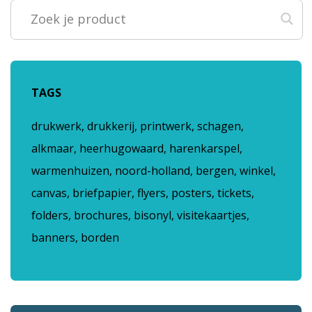
TAGS
drukwerk, drukkerij, printwerk, schagen,
alkmaar, heerhugowaard, harenkarspel,
warmenhuizen, noord-holland, bergen, winkel,
canvas, briefpapier, flyers, posters, tickets,
folders, brochures, bisonyl, visitekaartjes,
banners, borden