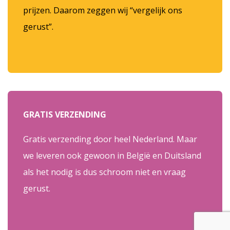
prijzen. Daarom zeggen wij “vergelijk ons
gerust”.
GRATIS VERZENDING
Gratis verzending door heel Nederland. Maar
we leveren ook gewoon in België en Duitsland
als het nodig is dus schroom niet en vraag
gerust.