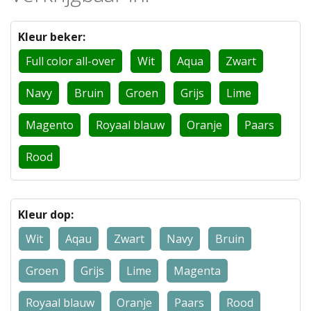
Kleur beker:
Full color all-over
Wit
Aqua
Zwart
Navy
Bruin
Groen
Grijs
Lime
Magento
Royaal blauw
Oranje
Paars
Rood
Kleur dop:
Wit
Aqau
Zwart
Navy
Bruin
Groen
Grijs
Lime
Magenta
Royaal blauw
Oranje
Paars
Rood