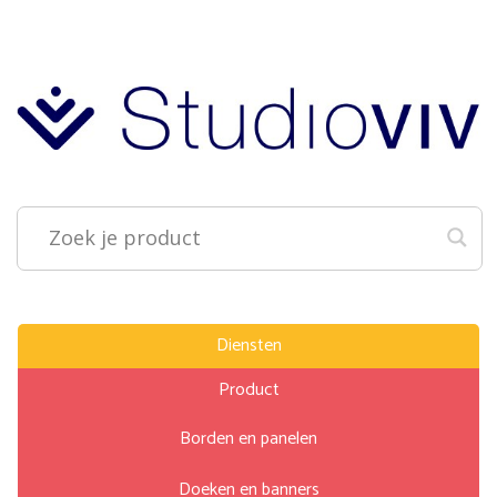
Diensten
Product
Borden en panelen
Doeken en banners