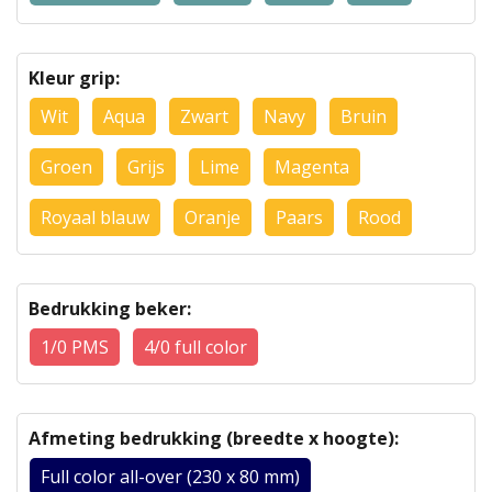
Kleur grip:
Wit
Aqua
Zwart
Navy
Bruin
Groen
Grijs
Lime
Magenta
Royaal blauw
Oranje
Paars
Rood
Bedrukking beker:
1/0 PMS
4/0 full color
Afmeting bedrukking (breedte x hoogte):
Full color all-over (230 x 80 mm)