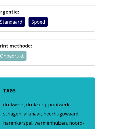
rgentie:
Standaard
Spoed
rint methode:
Onbedrukt
TAGS
drukwerk, drukkerij, printwerk,
schagen, alkmaar, heerhugowaard,
harenkarspel, warmenhuizen, noord-