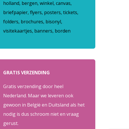
holland, bergen, winkel, canvas,
briefpapier, flyers, posters, tickets,
folders, brochures, bisonyl,
visitekaartjes, banners, borden
GRATIS VERZENDING
Gratis verzending door heel
Nederland. Maar we leveren ook
gewoon in België en Duitsland als het
nodig is dus schroom niet en vraag
gerust.