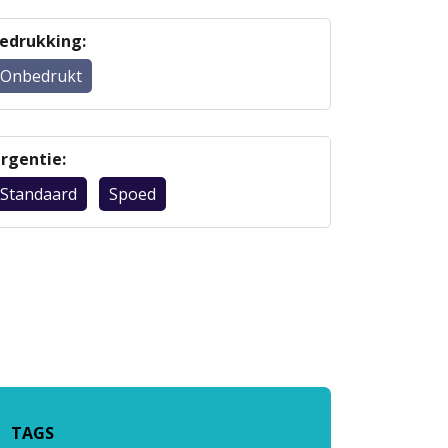
edrukking:
Onbedrukt
rgentie:
Standaard
Spoed
TAGS