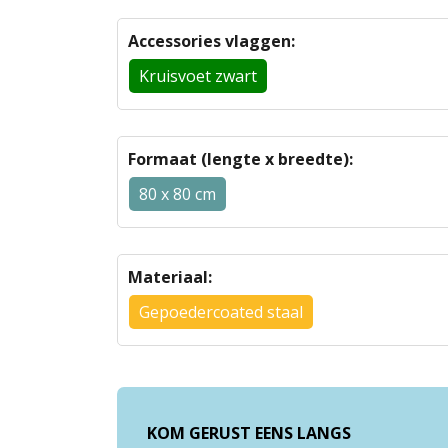
Accessories vlaggen:
Kruisvoet zwart
Formaat (lengte x breedte):
80 x 80 cm
Materiaal:
Gepoedercoated staal
KOM GERUST EENS LANGS