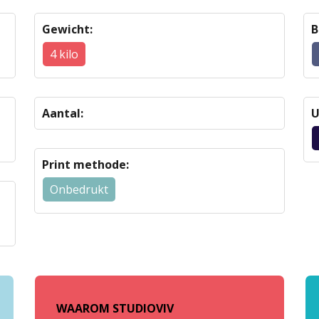
Gewicht:
B
4 kilo
Aantal:
U
Print methode:
Onbedrukt
WAAROM STUDIOVIV