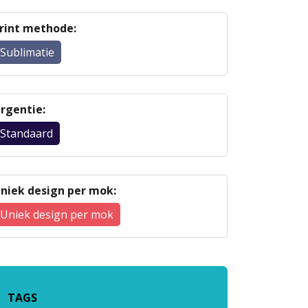
rint methode:
Sublimatie
rgentie:
Standaard
niek design per mok:
Uniek design per mok
TAGS