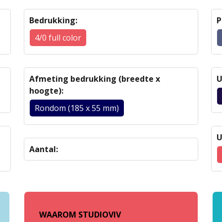
Bedrukking:
P
4/0 full color
Afmeting bedrukking (breedte x
U
hoogte):
Rondom (185 x 55 mm)
U
Aantal:
WAAROM STUDIOVIV