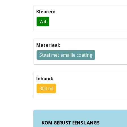
Kleuren:
Wit
Materiaal:
Staal met emaille coating
Inhoud:
300 ml
KOM GERUST EENS LANGS