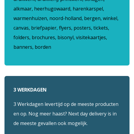
alkmaar, heerhugowaard, harenkarspel,
warmenhuizen, noord-holland, bergen, winkel,
canvas, briefpapier, flyers, posters, tickets,
folders, brochures, bisonyl, visitekaartjes,
banners, borden
3 WERKDAGEN
3 Werkdagen levertijd op de meeste producten
en op. Nog meer haast? Next day delivery is in
de meeste gevallen ook mogelijk.