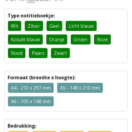
Type notitieboekje:
Wit
Zilver
Geel
Licht blauw
Kobalt blauw
Oranje
Groen
Roze
Rood
Paars
Zwart
Formaat (breedte x hoogte):
A4 - 210 x 297 mm
A5 - 148 x 210 mm
A6 - 105 x 148 mm
Bedrukking: