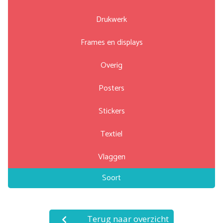
Drukwerk
Frames en displays
Overig
Posters
Stickers
Textiel
Vlaggen
Soort
Terug naar overzicht