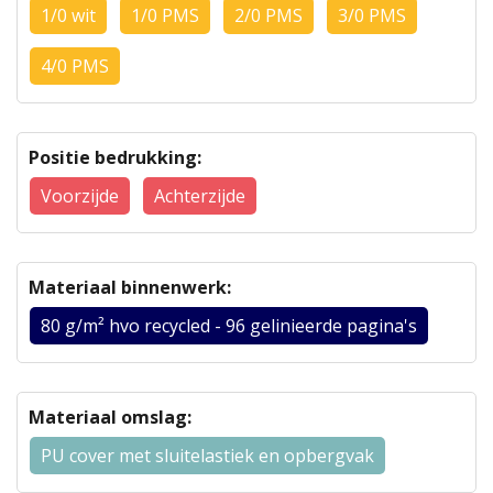
1/0 wit
1/0 PMS
2/0 PMS
3/0 PMS
4/0 PMS
Positie bedrukking:
Voorzijde
Achterzijde
Materiaal binnenwerk:
80 g/m² hvo recycled - 96 gelinieerde pagina's
Materiaal omslag:
PU cover met sluitelastiek en opbergvak