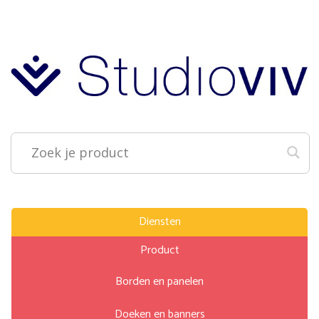
Diensten
Product
Borden en panelen
Doeken en banners