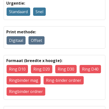
Urgentie:
Standaard
Snel
Print methode:
Digitaal
Offset
Formaat (breedte x hoogte):
Ring D10
Ring D20
Ring D30
Ring D40
Ringbinder mag
Ring-binder ordner
Ringbinder ordner