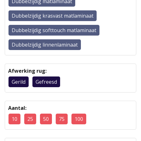
Dubbelzijdig matlaminaat
Dubbelzijdig krasvast matlaminaat
Dubbelzijdig softtouch matlaminaat
Dubbelzijdig linnenlaminaat
Afwerking rug:
Gerild
Gefreesd
Aantal:
10
25
50
75
100