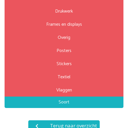
Drukwerk
Frames en displays
Overig
Posters
Stickers
Textiel
Vlaggen
Soort
Terug naar overzicht