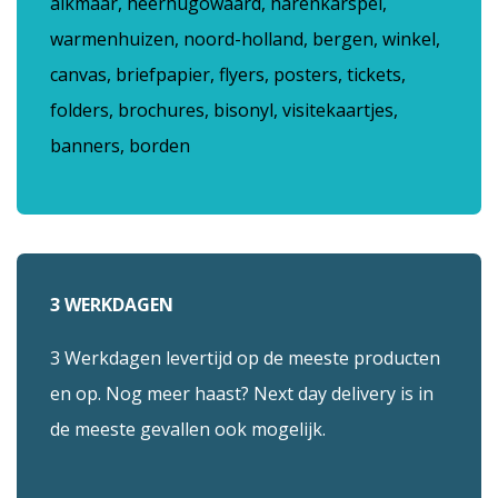
alkmaar, heerhugowaard, harenkarspel,
warmenhuizen, noord-holland, bergen, winkel,
canvas, briefpapier, flyers, posters, tickets,
folders, brochures, bisonyl, visitekaartjes,
banners, borden
3 WERKDAGEN
3 Werkdagen levertijd op de meeste producten
en op. Nog meer haast? Next day delivery is in
de meeste gevallen ook mogelijk.