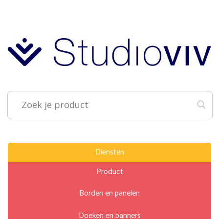
Diensten
Product
Borden en panelen
Doeken en banners