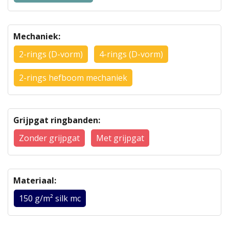
Mechaniek:
2-rings (D-vorm)
4-rings (D-vorm)
2-rings hefboom mechaniek
Grijpgat ringbanden:
Zonder grijpgat
Met grijpgat
Materiaal:
150 g/m² silk mc