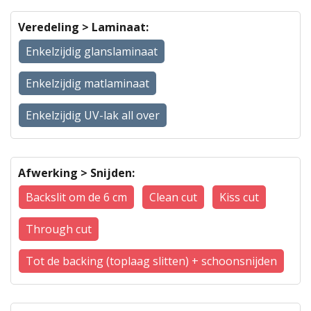
Veredeling > Laminaat:
Enkelzijdig glanslaminaat
Enkelzijdig matlaminaat
Enkelzijdig UV-lak all over
Afwerking > Snijden:
Backslit om de 6 cm
Clean cut
Kiss cut
Through cut
Tot de backing (toplaag slitten) + schoonsnijden