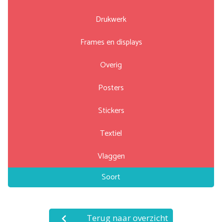
Drukwerk
Frames en displays
Overig
Posters
Stickers
Textiel
Vlaggen
Soort
Terug naar overzicht