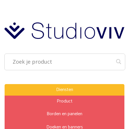
Diensten
Product
Borden en panelen
Doeken en banners