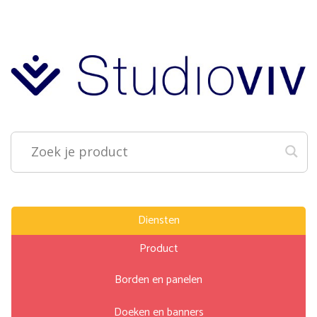
Diensten
Product
Borden en panelen
Doeken en banners