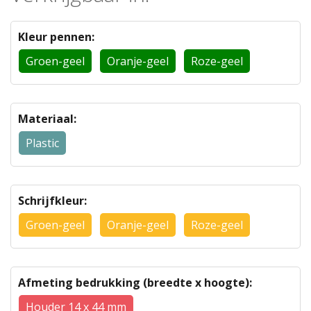
Kleur pennen:
Groen-geel
Oranje-geel
Roze-geel
Materiaal:
Plastic
Schrijfkleur:
Groen-geel
Oranje-geel
Roze-geel
Afmeting bedrukking (breedte x hoogte):
Houder 14 x 44 mm