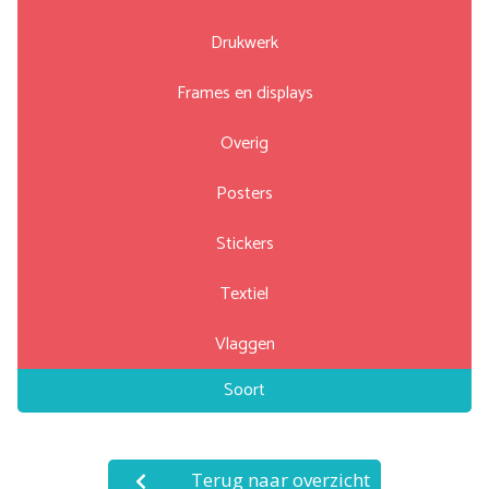
Drukwerk
Frames en displays
Overig
Posters
Stickers
Textiel
Vlaggen
Soort
Terug naar overzicht