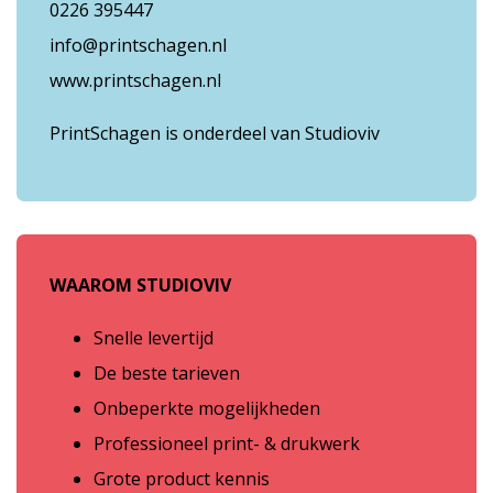
0226 395447
info@printschagen.nl
www.printschagen.nl
PrintSchagen is onderdeel van Studioviv
WAAROM STUDIOVIV
Snelle levertijd
De beste tarieven
Onbeperkte mogelijkheden
Professioneel print- & drukwerk
Grote product kennis