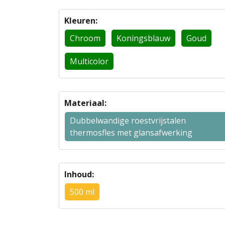
Kleuren:
Chroom
Koningsblauw
Goud
Multicolor
Materiaal:
Dubbelwandige roestvrijstalen
thermosfles met glansafwerking
Inhoud:
500 ml