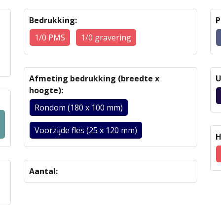
Bedrukking:
P
1/0 PMS
1/0 gravering
Afmeting bedrukking (breedte x
U
hoogte):
Rondom (180 x 100 mm)
Voorzijde fles (25 x 120 mm)
H
Aantal: