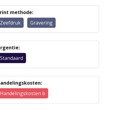
rint methode:
Zeefdruk
Gravering
rgentie:
Standaard
andelingskosten:
Handelingskosten b