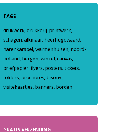
TAGS
drukwerk, drukkerij, printwerk,
schagen, alkmaar, heerhugowaard,
harenkarspel, warmenhuizen, noord-
holland, bergen, winkel, canvas,
briefpapier, flyers, posters, tickets,
folders, brochures, bisonyl,
visitekaartjes, banners, borden
GRATIS VERZENDING